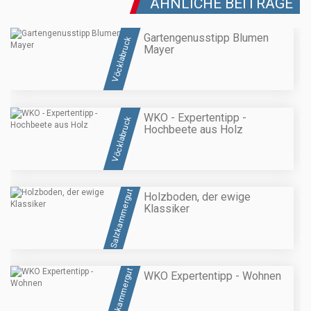
ÄHNLICHE BEITRÄGE
Gartengenusstipp Blumen
Vöcklabruck
Mayer
WKO - Expertentipp -
Vöcklabruck
Hochbeete aus Holz
Salzkammergut
Holzboden, der ewige
Klassiker
Salzkammergut
WKO Expertentipp - Wohnen