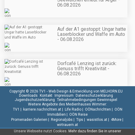
06.08.2026
Auf der A1 gestoppt: Ungar hatte
Laserblocker und Waffe im Auto
- 06.08.2026
Dorfcafé Lenzing ist zurück:
Genuss trifft Kreativität -
06.08.2026
Copyright © 2026 TV1 -
Web Design & Entwicklung von MELHORN.EU
Downloads
Kontakt
Impressum
Datenschutzerklärung
Jugendschutzerklärung
Teilnahmebedingungen Gewinnspiel
Weitere Angebote des Medienhauses Wimmer:
TV1
|
karriere.nachrichten.at
|
Life Radio
|
OÖNachrichten
|
OÖN
Immobilien
|
OÖN Reise
Promenaden Galerien
|
Regionaljobs
|
Tips
|
wasistlos.at
|
4More
|
wirtrauern.at
Unsere Webseite nutzt Cookies.
Mehr dazu finden Sie in unserer