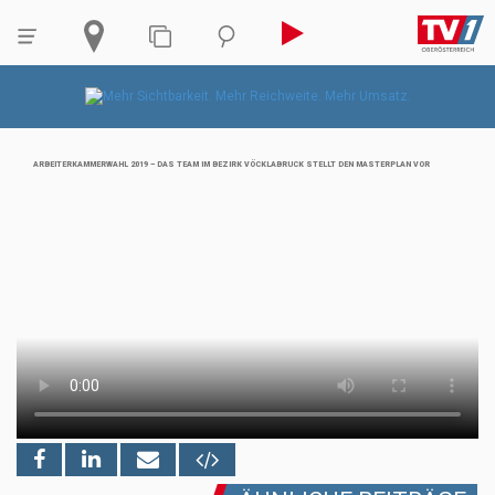
ARBEITERKAMMERWAHL 2019 – DAS TEAM IM BEZIRK VÖCKLABRUCK STELLT DEN MASTERPLAN VOR