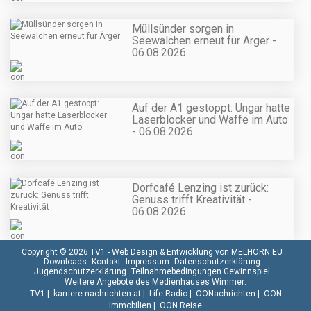
Müllsünder sorgen in
Seewalchen erneut für Ärger -
06.08.2026
Auf der A1 gestoppt: Ungar hatte
Laserblocker und Waffe im Auto
- 06.08.2026
Dorfcafé Lenzing ist zurück:
Genuss trifft Kreativität -
06.08.2026
Copyright © 2026 TV1 -
Web Design & Entwicklung von MELHORN.EU
Downloads
Kontakt
Impressum
Datenschutzerklärung
Jugendschutzerklärung
Teilnahmebedingungen Gewinnspiel
Weitere Angebote des Medienhauses Wimmer:
TV1
|
karriere.nachrichten.at
|
Life Radio
|
OÖNachrichten
|
OÖN
Immobilien
|
OÖN Reise