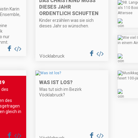
DAS CHRISTKIND MUSS
DIESES JAHR
stin Karin
ORDENTLICH SCHUFTEN
 Ensemble,
Kinder erzählen was sie sich
eine
dieses Jahr so wünschen.
ik
o nur
mmt.
Vöcklabruck
19
WAS IST LOS?
e des
Was tut sich im Bezirk
Vöcklabruck?
en des
ausgetragen
en gleich in
Vöcklabruck