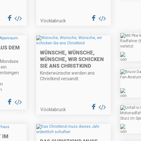
Vöcklabruck
AUS DEM
WÜNSCHE, WÜNSCHE,
WÜNSCHE, WIR SCHICKEN
l Mondsee
SIE ANS CHRISTKIND
 ein
entsingen
Kinderwünsche werden ans
Christkind versandt.
em
m
Vöcklabruck
 IM