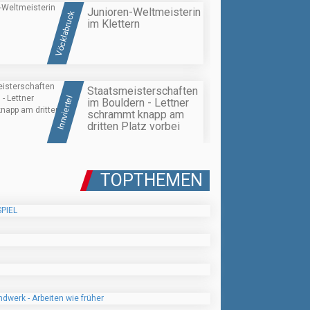
Junioren-Weltmeisterin
Vöcklabruck
im Klettern
Staatsmeisterschaften
Innviertel
im Bouldern - Lettner
schrammt knapp am
dritten Platz vorbei
TOPTHEMEN