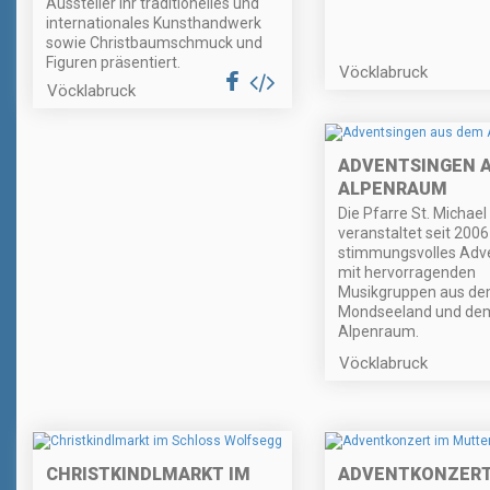
Aussteller ihr traditionelles und
internationales Kunsthandwerk
sowie Christbaumschmuck und
Figuren präsentiert.
Vöcklabruck
Vöcklabruck
ADVENTSINGEN 
ALPENRAUM
Die Pfarre St. Michae
veranstaltet seit 2006
stimmungsvolles Adv
mit hervorragenden
Musikgruppen aus d
Mondseeland und de
Alpenraum.
Vöcklabruck
CHRISTKINDLMARKT IM
ADVENTKONZERT