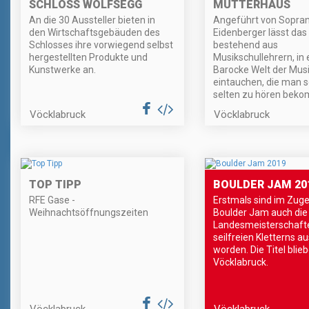
SCHLOSS WOLFSEGG
MUTTERHAUS
An die 30 Aussteller bieten in
Angeführt von Soprani
den Wirtschaftsgebäuden des
Eidenberger lässt das
Schlosses ihre vorwiegend selbst
bestehend aus
hergestellten Produkte und
Musikschullehrern, in 
Kunstwerke an.
Barocke Welt der Mus
eintauchen, die man s
selten zu hören beko
Vöcklabruck
Vöcklabruck
TOP TIPP
BOULDER JAM 20
RFE Gase -
Erstmals sind im Zug
Weihnachtsöffnungszeiten
Boulder Jam auch die
Landesmeisterschaft
seilfreien Kletterns 
worden. Die Titel blieb
Vöcklabruck.
Vöcklabruck
Vöcklabruck