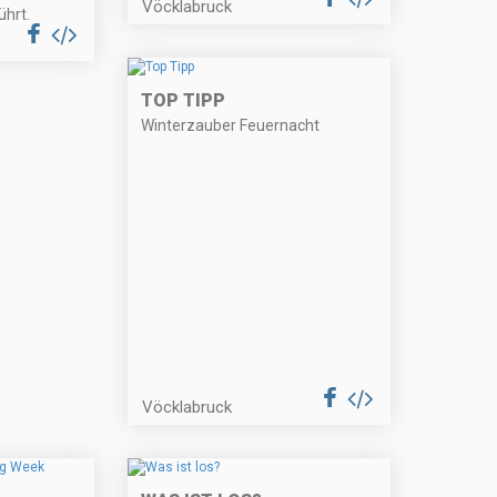
Vöcklabruck
ührt.
TOP TIPP
Winterzauber Feuernacht
Vöcklabruck