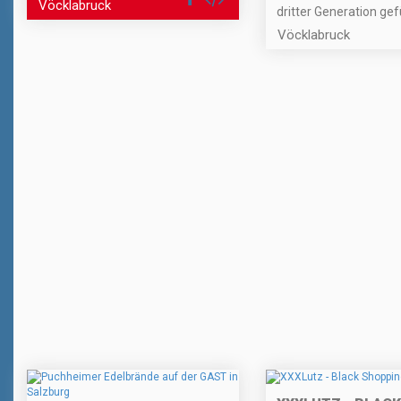
Vöcklabruck
dritter Generation gef
Vöcklabruck