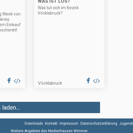
WAS IST LOS?
Was tut sich im Bezirk
Vöcklabruck?
ng Week von
kreis
em Einkauf
eschenkt!
Vöcklabruck
laden...
Downloads
Kontakt
Impressum
Datenschutzerklärung
Jugends
Weitere Angebote des Medienhauses Wimmer: