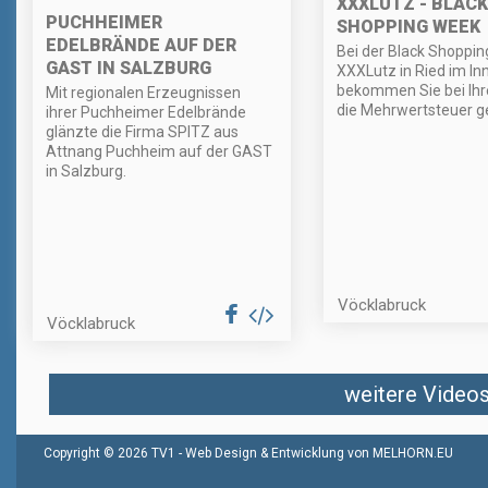
XXXLUTZ - BLACK
PUCHHEIMER
SHOPPING WEEK
EDELBRÄNDE AUF DER
Bei der Black Shoppi
GAST IN SALZBURG
XXXLutz in Ried im Inn
bekommen Sie bei Ihr
Mit regionalen Erzeugnissen
die Mehrwertsteuer g
ihrer Puchheimer Edelbrände
glänzte die Firma SPITZ aus
Attnang Puchheim auf der GAST
in Salzburg.
Vöcklabruck
Vöcklabruck
weitere Videos 
Copyright © 2026 TV1 -
Web Design & Entwicklung von MELHORN.EU