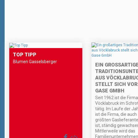
TOP TIPP
Blumen Gasselsberger
EIN GROSSARTIGES
RADITIONSUNTE
US VÖCKLABRUCK
TELLT SICH VOR: 
ASE GMBH
Seit 1962 ist die Firm
Vöcklabruck im Schro
tätig. Im Laufe der J
ist die Firma, die auch
größten Gaslieferant
ist, ständig gewachse
Mittlerweile wird das
Familienunternehmen 