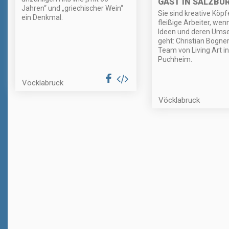
GAST IN SALZBU
Jahren“ und „griechischer Wein“
Sie sind kreative Köpf
ein Denkmal.
fleißige Arbeiter, we
Ideen und deren Ums
geht: Christian Bogner
Team von Living Art i
Puchheim.
Vöcklabruck
Vöcklabruck