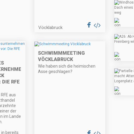
Vöcklabruck
SCHWIMMMEETING
VÖCKLABRUCK
 T
Wie haben sich die heimischen
RNEHMEN A
Asse geschlagen?
 S
DIE RFE G
a RFE aus
tthandel
ahrzehnte
 einer der
en im Lande
n.
in bereits