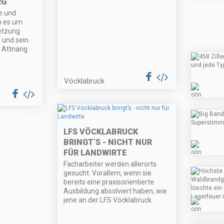
RG
e und
nn es um
etzung
 und sein
n Attnang
Vöcklabruck
LFS VÖCKLABRUCK
BRINGT’S - NICHT NUR
FÜR LANDWIRTE
Facharbeiter werden allerorts
gesucht. Vorallem, wenn sie
bereits eine praxisorientierte
Ausbildung absolviert haben, wie
jene an der LFS Vöcklabruck.