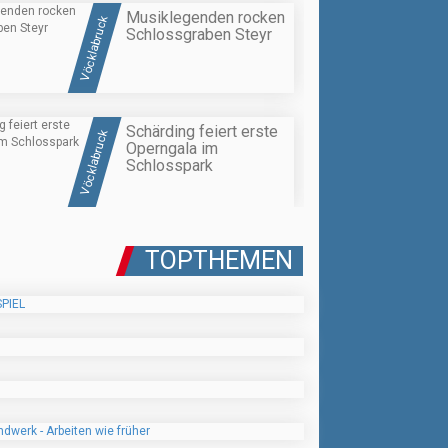
Musiklegenden rocken
Vöcklabruck
Schlossgraben Steyr
Schärding feiert erste
Vöcklabruck
Operngala im
Schlosspark
TOPTHEMEN