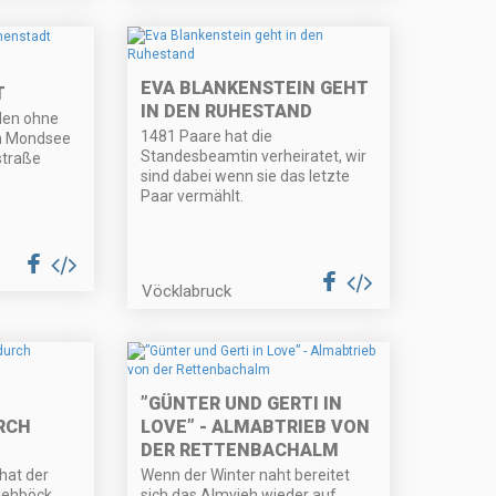
EVA BLANKENSTEIN GEHT
T
IN DEN RUHESTAND
elen ohne
1481 Paare hat die
on Mondsee
Standesbeamtin verheiratet, wir
straße
sind dabei wenn sie das letzte
Paar vermählt.
Vöcklabruck
”GÜNTER UND GERTI IN
H Ö
LOVE” - ALMABTRIEB VON
DER RETTENBACHALM
hat der
Wenn der Winter naht bereitet
iehböck
sich das Almvieh wieder auf