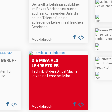
Der größte Lehrlingsausbildner
im Bezirk Vöcklabruck sucht
auch im kommenden Jahr die
neuen Talente für eine
aufregende Lehre in zahlreichen
Bereichen.
Vöcklabruck
 BERUF -
DIE MIBA ALS
LEHRBETRIEB
iten für
Technik ist dein Ding?! Mache
utz.
jetzt eine Lehre bei Miba.
Vöcklabruck