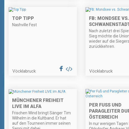
TOP TIPP
FB: MONDSEE VS.
SCHWANENSTAD
Nashville Fest
Nach zuletzt drei Spi
Sieg möchte die Uni
wieder auf die Sieger
zurückkehren.
Vöcklabruck
Vöcklabruck
MÜNCHENER FREIHEIT
PER FUSS UND P
LIVE IM ALFA
ARAGLEITER DURC
Frischen Wind bringt Sänger Tim
STERREICH
Wilhelm in die Kultband. Er hat
auf den Tourneen immer seinen
In nur wenigen Tagen 
Seppi mit dabei.
Ohlsdorfer Andreas V