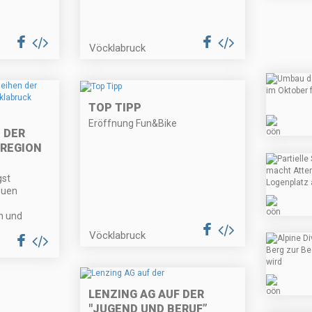
Vöcklabruck
TOP TIPP
Eröffnung Fun&Bike
 DER
 REGION
gst
euen
n und
Vöcklabruck
LENZING AG AUF DER
"JUGEND UND BERUF”