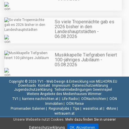
So viele Tropennächte gab es
2026 bisher in den
Landeshauptstädten -
06.08.2026
Musikkapelle Tiefgraben feiert
100-jähriges Jubiläum -
05.08.2026
Copyright © 2026 TV1 -
Web Design & Entwicklung von MELHORN.EU
Downloads
Kontakt
Impressum
Datenschutzerklärung
Jugendschutzerklärung
Teilnahmebedingungen Gewinnspiel
Weitere Angebote des Medienhauses Wimmer:
TV1
|
karriere.nachrichten.at
|
Life Radio
|
OÖNachrichten
|
OÖN
Immobilien
|
OÖN Reise
Promenaden Galerien
|
Regionaljobs
|
Tips
|
wasistlos.at
|
4More
|
wirtrauern.at
Unsere Webseite nutzt Cookies.
Mehr dazu finden Sie in unserer
Datenschutzerklärung.
OK. Akzeptieren.