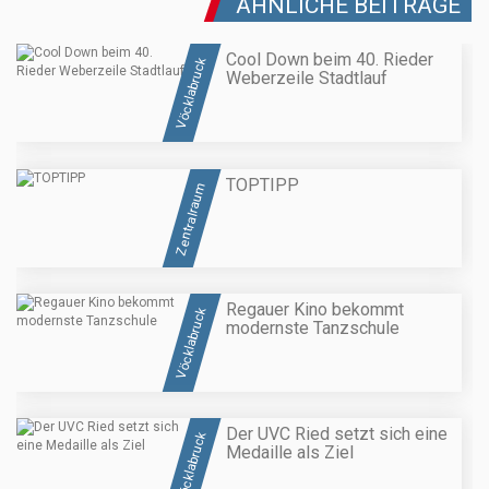
ÄHNLICHE BEITRÄGE
Cool Down beim 40. Rieder
Vöcklabruck
Weberzeile Stadtlauf
TOPTIPP
Zentralraum
Regauer Kino bekommt
Vöcklabruck
modernste Tanzschule
Der UVC Ried setzt sich eine
Vöcklabruck
Medaille als Ziel