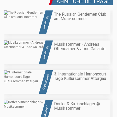
ÄHNLICHE BEITRÄGE
The Russian Gentlemen Club
Innviertel
am Musiksommer
Musiksommer - Andreas
Innviertel
Ottensamer & Jose Gallardo
3. Internationale Harnoncourt-
Vöcklabruck
Tage Kultursommer Attergau
Dorfer & Kirchschlager @
Innviertel
Musiksommer