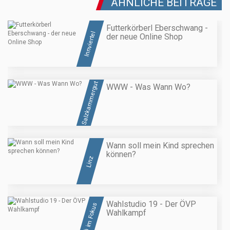
ÄHNLICHE BEITRÄGE
Futterkörberl Eberschwang -
Innviertel
der neue Online Shop
Salzkammergut
WWW - Was Wann Wo?
Wann soll mein Kind sprechen
können?
Linz
Wahlstudio 19 - Der ÖVP
OÖ im Fokus
Wahlkampf