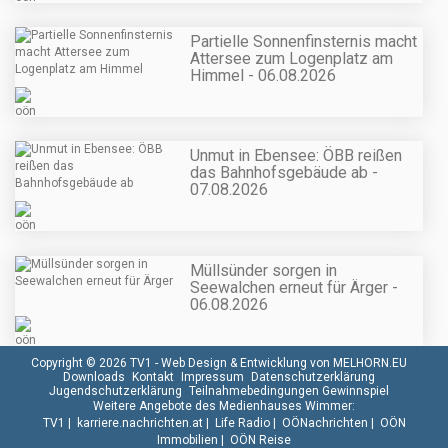
Partielle Sonnenfinsternis macht
Attersee zum Logenplatz am
Himmel - 06.08.2026
Unmut in Ebensee: ÖBB reißen
das Bahnhofsgebäude ab -
07.08.2026
Müllsünder sorgen in
Seewalchen erneut für Ärger -
06.08.2026
Copyright © 2026 TV1 -
Web Design & Entwicklung von MELHORN.EU
Downloads
Kontakt
Impressum
Datenschutzerklärung
Jugendschutzerklärung
Teilnahmebedingungen Gewinnspiel
Weitere Angebote des Medienhauses Wimmer:
TV1
|
karriere.nachrichten.at
|
Life Radio
|
OÖNachrichten
|
OÖN
Immobilien
|
OÖN Reise