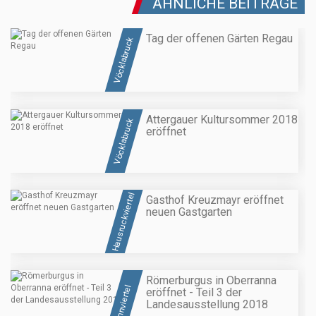
ÄHNLICHE BEITRÄGE
Tag der offenen Gärten Regau
Vöcklabruck
Attergauer Kultursommer 2018
Vöcklabruck
eröffnet
Hausruckviertel
Gasthof Kreuzmayr eröffnet
neuen Gastgarten
Römerburgus in Oberranna
Innviertel
eröffnet - Teil 3 der
Landesausstellung 2018