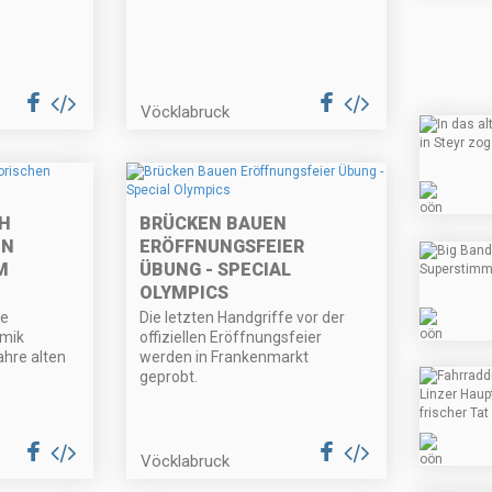
Vöcklabruck
H
BRÜCKEN BAUEN
EN
ERÖFFNUNGSFEIER
M
ÜBUNG - SPECIAL
OLYMPICS
ne
Die letzten Handgriffe vor der
amik
offiziellen Eröffnungsfeier
hre alten
werden in Frankenmarkt
geprobt.
Vöcklabruck