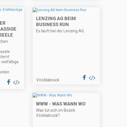
LENZING AG BEIM
DER
BUSINESS RUN
LASSIGE
Es läuft bei der Lenzing AG.
SEELE
schen
 seele
rlernt
vielfältige
eiten
Vöcklabruck
WWW - WAS WANN WO
Was tut sich im Bezirk
Vöcklabruck?