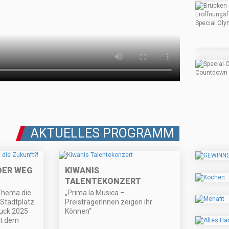
AKTUELLES PROGRAMM
DER WEG
KIWANIS
!
TALENTEKONZERT
 Thema die
„Prima la Musica –
tadtplatz.
PreisträgerInnen zeigen ihr
ruck 2025
Können“
it dem