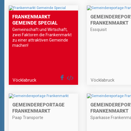
FRANKENMARKT
GEMEINDEREPOR
GEMEINDE SPECIAL
FRANKENMARKT
Gemeinschaft und Wirtschaft,
Essquisit
zwei Faktoren die Frankenmarkt
zu einer attraktiven Gemeinde
machen!
Vöcklabruck
Vöcklabruck
GEMEINDEREPORTAGE
GEMEINDEREPOR
FRANKENMARKT
FRANKENMARKT
Paap Transporte
Sparkasse Frankenma