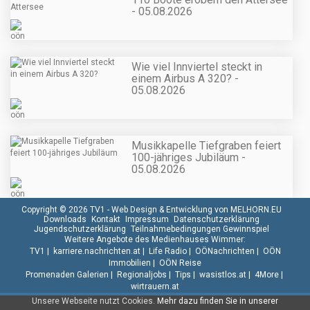
- 05.08.2026
Wie viel Innviertel steckt in
einem Airbus A 320? -
05.08.2026
Musikkapelle Tiefgraben feiert
100-jähriges Jubiläum -
05.08.2026
Copyright © 2026 TV1 -
Web Design & Entwicklung von MELHORN.EU
Downloads
Kontakt
Impressum
Datenschutzerklärung
Jugendschutzerklärung
Teilnahmebedingungen Gewinnspiel
Weitere Angebote des Medienhauses Wimmer:
TV1
|
karriere.nachrichten.at
|
Life Radio
|
OÖNachrichten
|
OÖN
Immobilien
|
OÖN Reise
Promenaden Galerien
|
Regionaljobs
|
Tips
|
wasistlos.at
|
4More
|
wirtrauern.at
Unsere Webseite nutzt Cookies.
Mehr dazu finden Sie in unserer