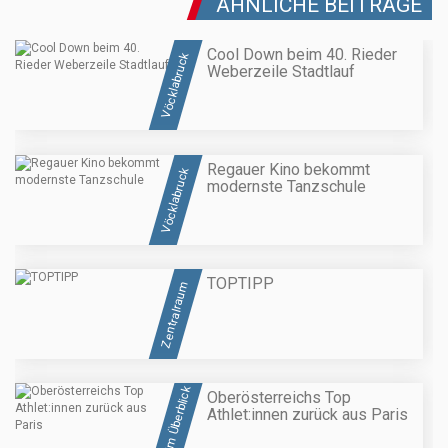
ÄHNLICHE BEITRÄGE
Cool Down beim 40. Rieder
Vöcklabruck
Weberzeile Stadtlauf
Regauer Kino bekommt
Vöcklabruck
modernste Tanzschule
TOPTIPP
Zentralraum
OÖ im Überblick
Oberösterreichs Top
Athlet:innen zurück aus Paris