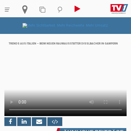
TRENDS AUS ITALIEN – BEIM NEUEN RAUMAUSSTATTER DISSLBACHER IN GAMPERN