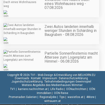
eines Wohnhauses weg -
07.08.2026
Zwei Autos landeten innerhalb
weniger Stunden in Schärding in
Baugruben - 08.08.2026
Partielle Sonnenfinsternis macht
Attersee zum Logenplatz am
Himmel - 06.08.2026
Copyright © 2026 TV1 -
Web Design & Entwicklung von MELHORN.EU
Downloads
Kontakt
Impressum
Datenschutzerklärung
Jugendschutzerklärung
Teilnahmebedingungen Gewinnspiel
Weitere Angebote des Medienhauses Wimmer:
TV1
|
karriere.nachrichten.at
|
Life Radio
|
OÖNachrichten
|
OÖN
Immobilien
|
OÖN Reise
Promenaden Galerien
|
Regionaljobs
|
Tips
|
wasistlos.at
|
4More
|
wirtrauern.at