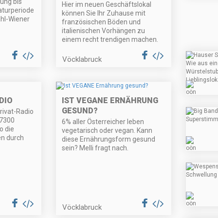
ung bis
Hier im neuen Geschäftslokal
aturperiode
können Sie Ihr Zuhause mit
ahl-Wiener
französischen Böden und
italienischen Vorhängen zu
einem recht trendigen machen.
Vöcklabruck
DIO
IST VEGANE ERNÄHRUNG
GESUND?
rivat-Radio
 7300
6% aller Österreicher leben
o die
vegetarisch oder vegan. Kann
en durch
diese Ernährungsform gesund
sein? Melli fragt nach.
Vöcklabruck