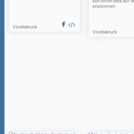
sich schon ideal auf d
einstimmen.
Vöcklabruck
Vöcklabruck