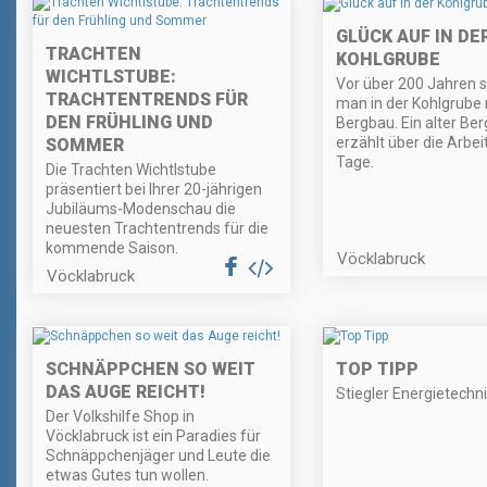
GLÜCK AUF IN DE
TRACHTEN
KOHLGRUBE
WICHTLSTUBE:
Vor über 200 Jahren s
TRACHTENTRENDS FÜR
man in der Kohlgrube
DEN FRÜHLING UND
Bergbau. Ein alter B
erzählt über die Arbei
SOMMER
Tage.
Die Trachten Wichtlstube
präsentiert bei Ihrer 20-jährigen
Jubiläums-Modenschau die
neuesten Trachtentrends für die
kommende Saison.
Vöcklabruck
Vöcklabruck
SCHNÄPPCHEN SO WEIT
TOP TIPP
DAS AUGE REICHT!
Stiegler Energietechn
Der Volkshilfe Shop in
Vöcklabruck ist ein Paradies für
Schnäppchenjäger und Leute die
etwas Gutes tun wollen.