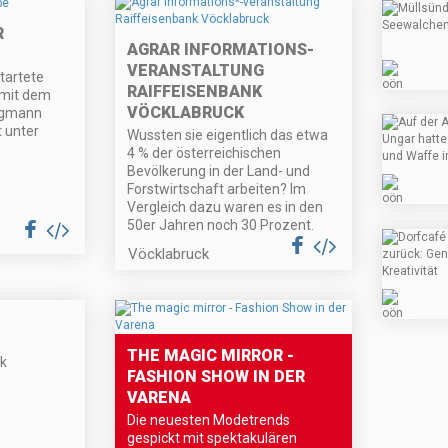
R
AGRAR INFORMATIONS
-
VERANSTALTUNG
tartete
RAIFFEISENBANK
 mit dem
VÖCKLABRUCK
ergmann
t unter
Wussten sie eigentlich das etwa
4 % der österreichischen
Bevölkerung in der Land- und
Forstwirtschaft arbeiten? Im
Vergleich dazu waren es in den
50er Jahren noch 30 Prozent.
Vöcklabruck
THE MAGIC MIRROR -
ik
FASHION SHOW IN DER
VARENA
Die neuesten Modetrends
gespickt mit spektakulären