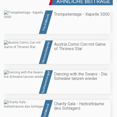
ÄHNLICHE BEITRÄGE
Trompetentage - Kapelle 3000
Vöcklabruck
Hausruckviertel
Austria Comic Con mit Game
of Thrones Star
Salzkammergut
Dancing with the Swans - Die
Schwäne tanzen wieder
Charity Gala - Herbstträume
Vöcklabruck
des Schlagers