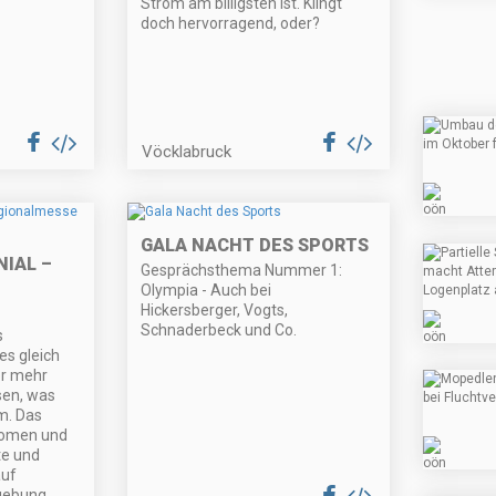
Strom am billigsten ist. Klingt
doch hervorragend, oder?
Vöcklabruck
GALA NACHT DES SPORTS
NIAL –
Gesprächsthema Nummer 1:
Olympia - Auch bei
Hickersberger, Vogts,
Schnaderbeck und Co.
s
s gleich
er mehr
sen, was
m. Das
nomen und
te und
uf
gebung.