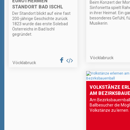
EUROTHERMEN
Beim Konzert der Mo
STANDORT BAD ISCHL
Sinfonietta spielt Rah
in ihrer Heimat. Ein g
Der Standort blickt auf eine fast
besonderes Gefühl, fü
200-jährige Geschichte zurück.
Musikerin.
1823 wurde das erste Solebad
Österreichs in Bad Ischl
gegründet.
Vöcklabruck
Vöcklabruck
VOLKSTÄNZE ER
AM BEZIRKSBAU
Am Bezirksbauernball
Ballbesucher die Mögl
Volkstänze zu lernen.