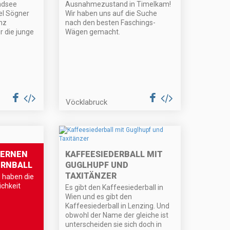
ndsee
Ausnahmezustand in Timelkam!
el Sögner
Wir haben uns auf die Suche
anz
nach den besten Faschings-
r die junge
Wägen gemacht.
Vöcklabruck
LERNEN
KAFFEESIEDERBALL MIT
ERNBALL
GUGLHUPF UND
TAXITÄNZER
 haben die
ichkeit
Es gibt den Kaffeesiederball in
Wien und es gibt den
Kaffeesiederball in Lenzing. Und
obwohl der Name der gleiche ist
unterscheiden sie sich doch in