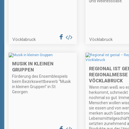
und Wellnessoase.
Vöcklabruck
Vöcklabruck
MUSIK IN KLEINEN
REGIONAL IST GE
GRUPPEN
REGIONALMESSE
Förderung des Ensemblespiels
VÖCKLABRUCK
beim Bezirkswettbewerb “Musik
in kleinen Gruppen” in St.
Wenn man weiß wo e
Georgen.
herkommt, schmeckt e
nochmal so gut. Imm
Menschen wollen wis
sie essen und von we
merken auch Gastro
Lebensmittelgeschäf
setzten zunehmend a
Produkte aus der Um