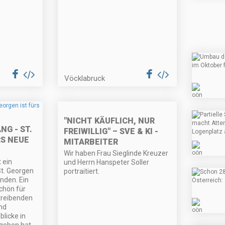
Vöcklabruck
"NICHT KÄUFLICH, NUR
G - ST.
FREIWILLIG" – SVE & KI -
RS NEUE
MITARBEITER
Wir haben Frau Sieglinde Kreuzer
 ein
und Herrn Hanspeter Soller
t. Georgen
portraitiert.
nden. Ein
chön für
streibenden
nd
blicke in