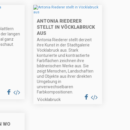
ANTONIA RIEDERER
STELLT IN VÖCKLABRUCK
lattlern
AUS
 der langen
mal ganz
Antonia Riederer stellt derzeit
eschaut.
ihre Kunst in der Stadtgalerie
Vöcklabruck aus. Stark
konturierte und kontrastierte
Farbflächen zeichnen ihre
bildnerischen Werke aus. Sie
zeigt Menschen, Landschaften
und Objekte aus ihrer direkten
Umgebung in
unverwechselbaren
Farbkompositionen.
Vöcklabruck
N WO