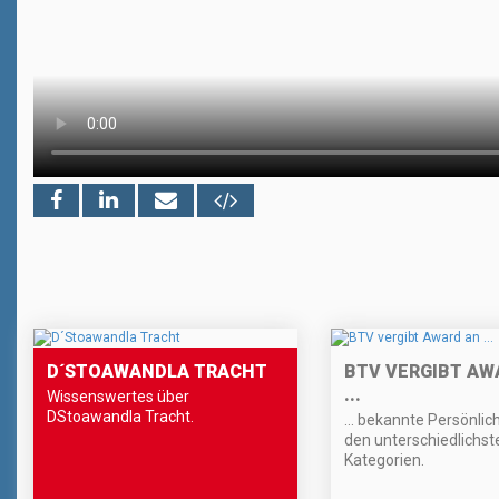
D´STOAWANDLA TRACHT
BTV VERGIBT AW
...
Wissenswertes über
DStoawandla Tracht.
... bekannte Persönlic
den unterschiedlichst
Kategorien.