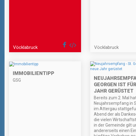
Vöcklabruck
Vöcklabruck
IMMOBILIENTIPP
NEUJAHRSEMPFAN
GSG
GEORGEN IST FÜ
JAHR GERÜSTET
Bereits zum 2. Mal hat
Neujahrsempfang in S
im Attergau stattgefu
Abend der als Dankes
die vielen Wirtschaft
in der Gemeinde gilt u
andererseits einen Ein