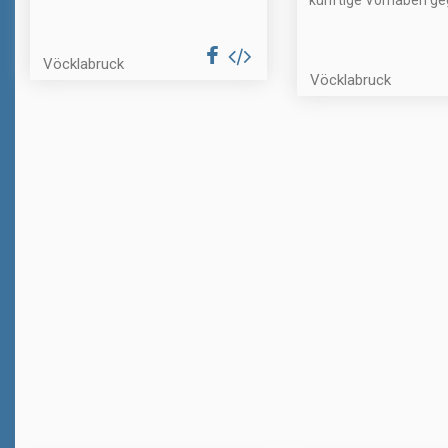
künftige Vorhaben ge
Vöcklabruck
Vöcklabruck