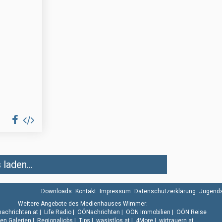
laden...
Downloads
Kontakt
Impressum
Datenschutzerklärung
Jugends
Weitere Angebote des Medienhauses Wimmer:
.nachrichten.at
|
Life Radio
|
OÖNachrichten
|
OÖN Immobilien
|
OÖN Reise
n Galerien
|
Regionaljobs
|
Tips
|
wasistlos.at
|
4More
|
wirtrauern.at