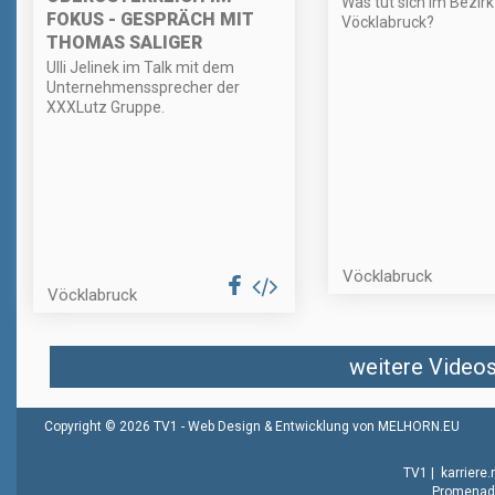
Was tut sich im Bezirk
FOKUS - GESPRÄCH MIT
Vöcklabruck?
THOMAS SALIGER
Ulli Jelinek im Talk mit dem
Unternehmenssprecher der
XXXLutz Gruppe.
Vöcklabruck
Vöcklabruck
weitere Videos 
Copyright © 2026 TV1 -
Web Design & Entwicklung von MELHORN.EU
TV1
|
karriere
Promenade