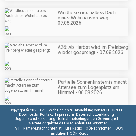
Windhose riss halbes Dach
eines Wohnhauses weg -
07.08.2026
A26: Ab Herbst wird im Freinberg
wieder gesprengt - 07.08.2026
Partielle Sonnenfinsternis macht
Attersee zum Logenplatz am
Himmel - 06.08.2026
Copyright © 2026 TV1 -
Web Design & Entwicklung von MELHORN.EU
Downloads
Kontakt
Impressum
Datenschutzerklärung
Jugendschutzerklärung
Teilnahmebedingungen Gewinnspiel
Weitere Angebote des Medienhauses Wimmer:
TV1
|
karriere.nachrichten.at
|
Life Radio
|
OÖNachrichten
|
OÖN
Immobilien
|
OÖN Reise