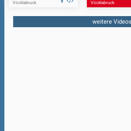
Vöcklabruck
Vöcklabruck
weitere Videos 