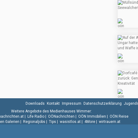
Downloads
Kontakt
Impressum
Datenschutzerklärung
Jugends
Weitere Angebote des Medienhauses Wimmer:
.nachrichten.at
|
Life Radio
|
OÖNachrichten
|
OÖN Immobilien
|
OÖN Reise
n Galerien
|
Regionaljobs
|
Tips
|
wasistlos.at
|
4More
|
wirtrauern.at