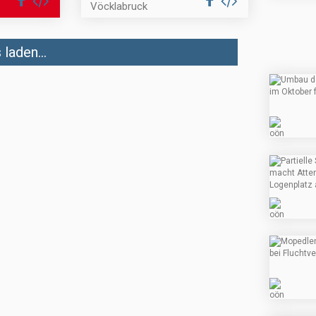
Vöcklabruck
laden...