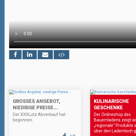
GROSSES ANGEBOT, N
KULINARISCHE
IEDRIGE PREISE...
GESCHENKE
Der XXXLutz Abverkauf hat
Der Onilneshop des
begonnen.
Bauernladens zeigt w
„regionale“ Produkte 
über den Ladentisch 