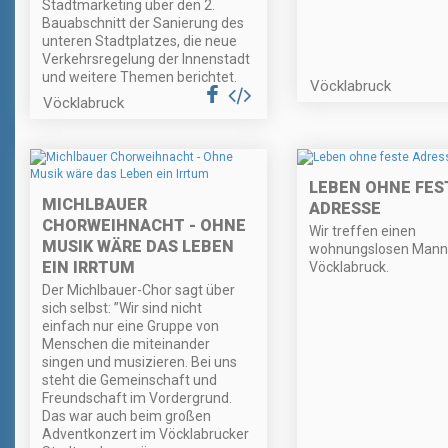
Stadtmarketing über den 2.
Bauabschnitt der Sanierung des
unteren Stadtplatzes, die neue
Verkehrsregelung der Innenstadt
und weitere Themen berichtet.
Vöcklabruck
Vöcklabruck
LEBEN OHNE FES
MICHLBAUER
ADRESSE
CHORWEIHNACHT - OHNE
Wir treffen einen
MUSIK WÄRE DAS LEBEN
wohnungslosen Mann
EIN IRRTUM
Vöcklabruck.
Der Michlbauer-Chor sagt über
sich selbst: ”Wir sind nicht
einfach nur eine Gruppe von
Menschen die miteinander
singen und musizieren. Bei uns
steht die Gemeinschaft und
Freundschaft im Vordergrund.
Das war auch beim großen
Adventkonzert im Vöcklabrucker