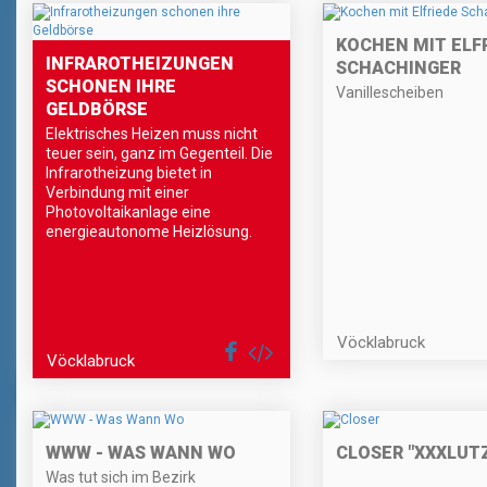
KOCHEN MIT ELF
INFRAROTHEIZUNGEN
SCHACHINGER
SCHONEN IHRE
Vanillescheiben
GELDBÖRSE
Elektrisches Heizen muss nicht
teuer sein, ganz im Gegenteil. Die
Infrarotheizung bietet in
Verbindung mit einer
Photovoltaikanlage eine
energieautonome Heizlösung.
Vöcklabruck
Vöcklabruck
WWW - WAS WANN WO
CLOSER "XXXLUT
Was tut sich im Bezirk