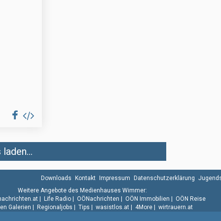
laden...
Downloads
Kontakt
Impressum
Datenschutzerklärung
Jugends
Weitere Angebote des Medienhauses Wimmer:
.nachrichten.at
|
Life Radio
|
OÖNachrichten
|
OÖN Immobilien
|
OÖN Reise
n Galerien
|
Regionaljobs
|
Tips
|
wasistlos.at
|
4More
|
wirtrauern.at