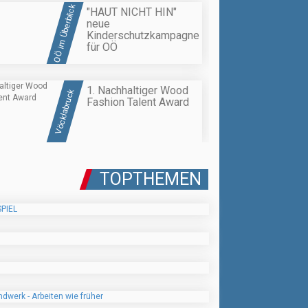
OÖ im Überblick
"HAUT NICHT HIN"
neue
Kinderschutzkampagne
für OÖ
1. Nachhaltiger Wood
Vöcklabruck
Fashion Talent Award
TOPTHEMEN