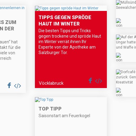
TIPPS GEGEN SPRÖDE
CS ZUM
HAUT IM WINTER
N DER
Die besten Tipps und Tricks
gegen trockene und spröde Haut
im Winter verrät ihnen Ihr
auen“ hat
Experte von der Apotheke am
akt für die
Salzburger Tor.
iele von
rreich
Vöcklabruck
TOP TIPP
Saisonstart am Feuerkogel