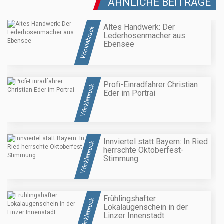
ÄHNLICHE BEITRÄGE
Altes Handwerk: Der
Vöcklabruck
Lederhosenmacher aus
Ebensee
Profi-Einradfahrer Christian
Vöcklabruck
Eder im Portrai
Innviertel statt Bayern: In Ried
Vöcklabruck
herrschte Oktoberfest-
Stimmung
Frühlingshafter
Vöcklabruck
Lokalaugenschein in der
Linzer Innenstadt