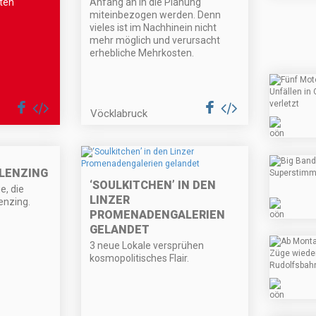
eten
Anfang an in die Planung
miteinbezogen werden. Denn
vieles ist im Nachhinein nicht
mehr möglich und verursacht
erhebliche Mehrkosten.
Vöcklabruck
 LENZING
‘SOULKITCHEN’ IN DEN
e, die
LINZER
Lenzing.
PROMENADENGALERIEN
GELANDET
3 neue Lokale versprühen
kosmopolitisches Flair.