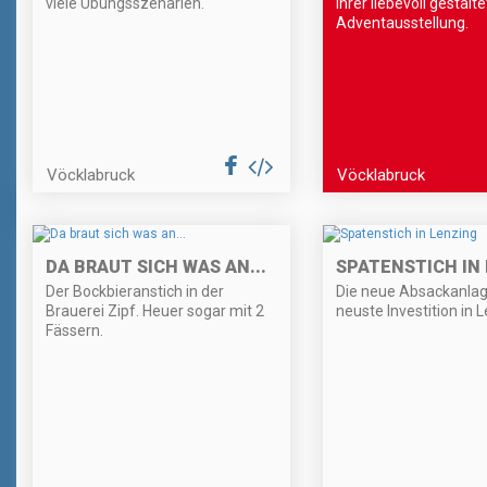
viele Übungsszenarien.
ihrer liebevoll gestalt
Adventausstellung.
Vöcklabruck
Vöcklabruck
DA BRAUT SICH WAS AN...
SPATENSTICH IN
Der Bockbieranstich in der
Die neue Absackanlag
Brauerei Zipf. Heuer sogar mit 2
neuste Investition in 
Fässern.