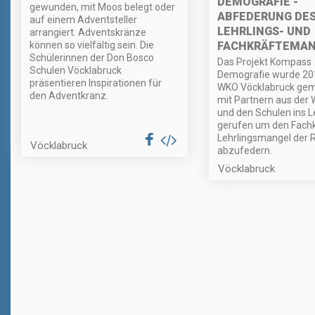
DEMOGRAFIE -
gewunden, mit Moos belegt oder
ABFEDERUNG DE
auf einem Adventsteller
LEHRLINGS- UND
arrangiert. Adventskränze
können so vielfältig sein. Die
FACHKRÄFTEMAN
Schülerinnen der Don Bosco
Das Projekt Kompass
Schulen Vöcklabruck
Demografie wurde 20
präsentieren Inspirationen für
WKO Vöcklabruck ge
den Adventkranz.
mit Partnern aus der 
und den Schulen ins 
gerufen um den Fachk
Lehrlingsmangel der 
Vöcklabruck
abzufedern.
Vöcklabruck