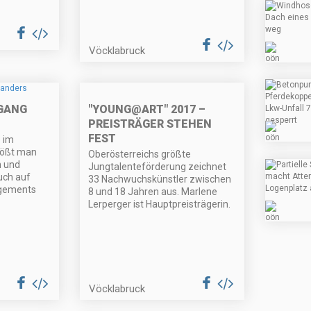
Vöcklabruck
"YOUNG@ART" 2017 –
GANG
PREISTRÄGER STEHEN
FEST
 im
tößt man
Oberösterreichs größte
n und
Jungtalenteförderung zeichnet
uch auf
33 Nachwuchskünstler zwischen
ngements
8 und 18 Jahren aus. Marlene
Lerperger ist Hauptpreisträgerin.
Vöcklabruck