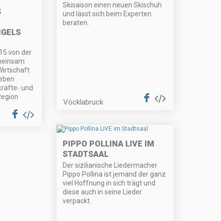
Skisaison einen neuen Skischuh
S
und lässt sich beim Experten
beraten.
GELS
15 von der
meinsam
Wirtschaft
Leben
räfte- und
Region
Vöcklabruck
PIPPO POLLINA LIVE IM
STADTSAAL
Der sizilianische Liedermacher
Pippo Pollina ist jemand der ganz
viel Hoffnung in sich trägt und
diese auch in seine Lieder
verpackt.