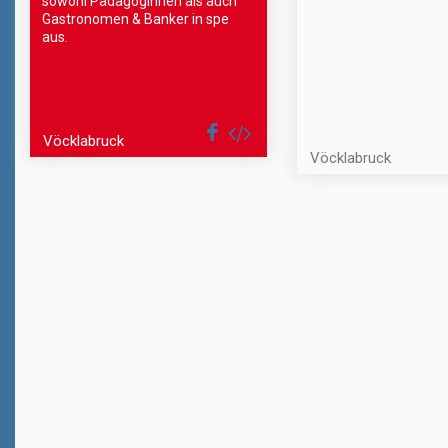
sowohl Pädagoginnen als auch
Gastronomen & Banker in spe
aus.
Vöcklabruck
Vöcklabruck