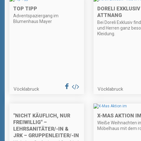
TOP TIPP
DORELI EXKLUSIV 
ATTNANG
Adventspaziergang im
Blumenhaus Mayer
Bei Doreli Exklusiv f
und Herren ganz bes
Kleidung.
Vöcklabruck
Vöcklabruck
"NICHT KÄUFLICH, NUR
X-MAS AKTION IM
FREIWILLIG" –
Weiße Weihnachten i
LEHRSANITÄTER/-IN &
Möbelhaus mit dem ro
JRK – GRUPPENLEITER/-IN