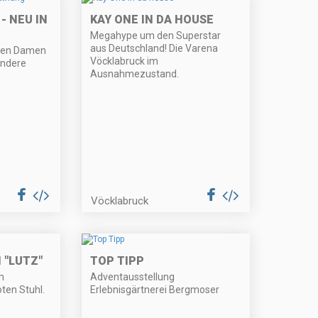
- NEU IN
KAY ONE IN DA HOUSE
Megahype um den Superstar
aus Deutschland! Die Varena
inden Damen
Vöcklabruck im
ondere
Ausnahmezustand.
Vöcklabruck
 "LUTZ"
TOP TIPP
m
Adventausstellung
ten Stuhl.
Erlebnisgärtnerei Bergmoser