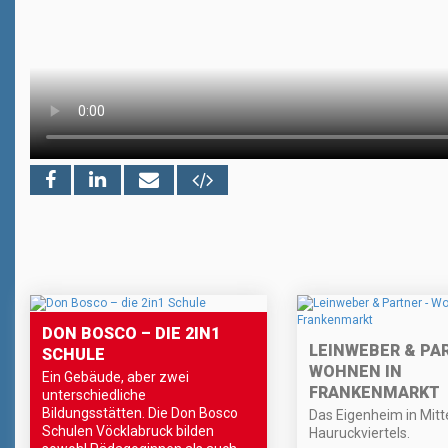
DON BOSCO – DIE 2IN1
LEINWEBER & PA
SCHULE
WOHNEN IN
Ein Gebäude, aber zwei
FRANKENMARKT
unterschiedliche
Bildungsstätten. Die Don Bosco
Das Eigenheim in Mitt
Schulen Vöcklabruck bilden
Hauruckviertels.