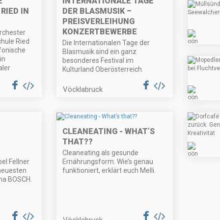
E
INTERNATIONALE TAGE
RIED IN
DER BLASMUSIK –
PREISVERLEIHUNG
KONZERTBEWERBE
rchester
hule Ried
Die Internationalen Tage der
nfonische
Blasmusik sind ein ganz
in
besonderes Festival im
aler
Kulturland Oberösterreich.
Vöcklabruck
CLEANEATING - WHAT’S
THAT??
Cleaneating als gesunde
l Fellner
Ernährungsform. Wie’s genau
 neuesten
funktioniert, erklärt euch Melli.
rma BOSCH.
Vöcklabruck