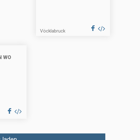
Vöcklabruck
N WO
laden...