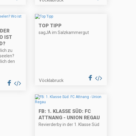
TOP TIPP
ODER
sagJA im Salzkammergut
O IST
D?
lich zu
rseelen?
lich den
Vöcklabruck
FB: 1. KLASSE SÜD: FC
ATTNANG - UNION REGAU
Revierderby in der 1. Klasse Süd