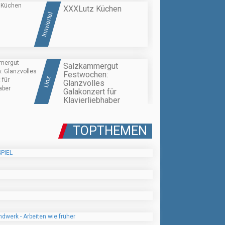
XXXLutz Küchen
Innviertel
Salzkammergut
Festwochen:
Linz
Glanzvolles
Galakonzert für
Klavierliebhaber
TOPTHEMEN