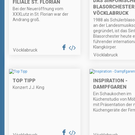
DAS SINFONISCH
FILIALE ST. FLORIAN
BLASORCHESTER 
Bei der Neueröffnung vom
VÖCKLABRUCK
XXXLutz in St. Florian war der
Andrang groß.
1988 als Schülerblaso
an der Landesmusiksc
gegründet, ist das Si
Blasorchester heute e
führender internation
Klangkörper.
Vöcklabruck
Vöcklabruck
TOP TIPP
INSPIRATION -
DAMPFGAREN
Konzert J.J. King
Ein Schaukochen im
Küchenstudio von Möbe
mit Präsentation der
Küchengeräte der Fi
Vöcklabruck
Vöcklabruck