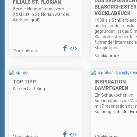
DAS SINFONISCH
FILIALE ST. FLORIAN
BLASORCHESTER 
Bei der Neueröffnung vom
VÖCKLABRUCK
XXXLutz in St. Florian war der
Andrang groß.
1988 als Schülerblaso
an der Landesmusiksc
gegründet, ist das Si
Blasorchester heute e
führender internation
Klangkörper.
Vöcklabruck
Vöcklabruck
TOP TIPP
INSPIRATION -
DAMPFGAREN
Konzert J.J. King
Ein Schaukochen im
Küchenstudio von Möbe
mit Präsentation der
Küchengeräte der Fi
Vöcklabruck
Vöcklabruck