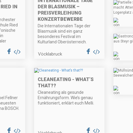
E
INTERNATIONALE TAGE
RIED IN
DER BLASMUSIK –
PREISVERLEIHUNG
KONZERTBEWERBE
rchester
hule Ried
Die Internationalen Tage der
nfonische
Blasmusik sind ein ganz
in
besonderes Festival im
aler
Kulturland Oberösterreich.
Vöcklabruck
CLEANEATING - WHAT’S
THAT??
Cleaneating als gesunde
l Fellner
Ernährungsform. Wie’s genau
 neuesten
funktioniert, erklärt euch Melli.
rma BOSCH.
Vöcklabruck