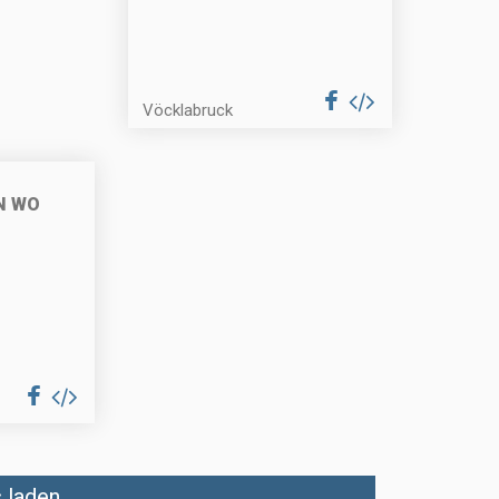
Vöcklabruck
N WO
laden...