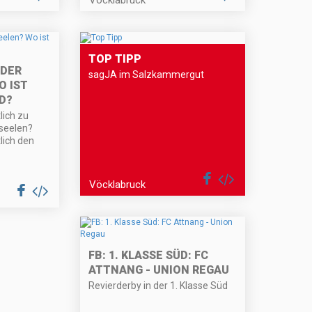
TOP TIPP
ODER
sagJA im Salzkammergut
O IST
D?
lich zu
rseelen?
lich den
Vöcklabruck
FB: 1. KLASSE SÜD: FC
ATTNANG - UNION REGAU
Revierderby in der 1. Klasse Süd