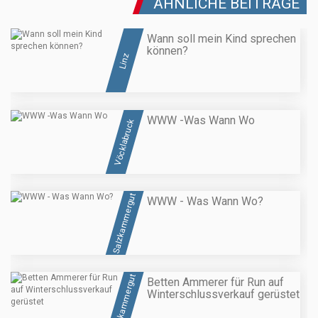
ÄHNLICHE BEITRÄGE
Wann soll mein Kind sprechen
können?
Linz
WWW -Was Wann Wo
Vöcklabruck
Salzkammergut
WWW - Was Wann Wo?
Salzkammergut
Betten Ammerer für Run auf
Winterschlussverkauf gerüstet