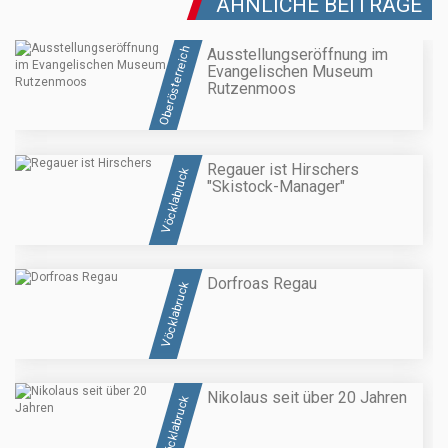
ÄHNLICHE BEITRÄGE
Oberösterreich
Ausstellungseröffnung im
Evangelischen Museum
Rutzenmoos
Regauer ist Hirschers
Vöcklabruck
"Skistock-Manager"
Dorfroas Regau
Vöcklabruck
Nikolaus seit über 20 Jahren
Vöcklabruck