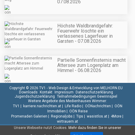
07.08.2026
Höchste Waldbrandgefahr:
Feuerwehr löschte ein
verlassenes Lagerfeuer in
Garsten - 07.08.2026
Partielle Sonnenfinsternis macht
Attersee zum Logenplatz am
Himmel - 06.08.2026
Copyright © 2026 TV1 -
Web Design & Entwicklung von MELHORN.EU
Downloads
Kontakt
Impressum
Datenschutzerklärung
Jugendschutzerklärung
Teilnahmebedingungen Gewinnspiel
Weitere Angebote des Medienhauses Wimmer:
TV1
|
karriere.nachrichten.at
|
Life Radio
|
OÖNachrichten
|
OÖN
Immobilien
|
OÖN Reise
Promenaden Galerien
|
Regionaljobs
|
Tips
|
wasistlos.at
|
4More
|
wirtrauern.at
Unsere Webseite nutzt Cookies.
Mehr dazu finden Sie in unserer