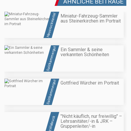
ÄHNLICHE BEITRÄGE
Hausruckviertel
Miniatur-Fahrzeug-Sammler
aus Steinerkirchen im Portrait
Salzkammergut
Ein Sammler & seine
verkannten Schönheiten
Salzkammergut
Gottfried Würcher im Portrait
"Nicht käuflich, nur freiwillig" –
Vöcklabruck
Lehrsanitäter/-in & JRK –
Gruppenleiter/-in