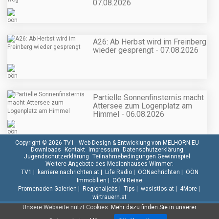
07.08.2026
A26: Ab Herbst wird im Freinberg
wieder gesprengt - 07.08.2026
Partielle Sonnenfinsternis macht
Attersee zum Logenplatz am
Himmel - 06.08.2026
Copyright © 2026 TV1 -
Web Design & Entwicklung von MELHORN.EU
Downloads
Kontakt
Impressum
Datenschutzerklärung
Jugendschutzerklärung
Teilnahmebedingungen Gewinnspiel
Weitere Angebote des Medienhauses Wimmer:
TV1
|
karriere.nachrichten.at
|
Life Radio
|
OÖNachrichten
|
OÖN
Immobilien
|
OÖN Reise
Promenaden Galerien
|
Regionaljobs
|
Tips
|
wasistlos.at
|
4More
|
wirtrauern.at
Unsere Webseite nutzt Cookies.
Mehr dazu finden Sie in unserer