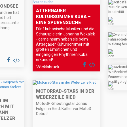
MONDSEE
ATTERGAUER
ondsee hat
KULTURSOMMER KUBA –
nd holt
EINE SPURENSUCHE
teressante
rhang.
Fünf kubanische Musiker und die
Schauspielerin Johanna Wokalek
- gemeinsam haben sie beim
Attergauer Kultursommer mit
großen Emotionen und
eingängigen Rhythmen Kuba
erkundet!
Vöcklabruck
MOTORRAD-STARS IN DER
WEBERZEILE RIED
 IM
MotoGP-Shootingstar Jonas
CH MIT
Folger in Ried, Kofler vor Moto3
ANN
Debüt!
TELZER