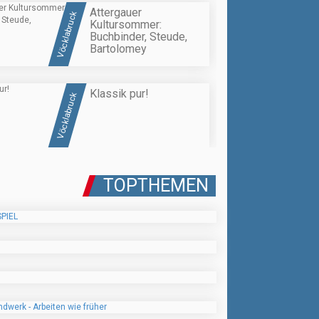
Attergauer
Vöcklabruck
Kultursommer:
Buchbinder, Steude,
Bartolomey
Klassik pur!
Vöcklabruck
TOPTHEMEN