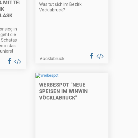
A MITTE:
Was tut sich im Bezirk
NK
Vöcklabruck?
LASK
onsieg in
 geht die
n Schatas
en in das
uniors!
Vöcklabruck
WERBESPOT "NEUE
SPEISEN IM WINWIN
VÖCKLABRUCK"