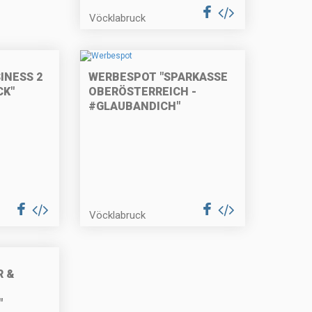
Vöcklabruck
INESS 2
WERBESPOT "SPARKASSE
CK"
OBERÖSTERREICH -
#GLAUBANDICH"
Vöcklabruck
R &
"