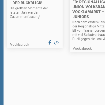
FB: REGIONALLIG
- DER RÜCKBLICK!
UNION VOLKSBA
Die größten Momente der
VÖCKLAMARKT – 
letzten Jahre in der
JUNIORS
Zusammenfassung!
Nach dem ersten Sais
der Regionalliga Mitte
Elf von Trainer Jürge
mit viel Selbstvertrau
Duell gegen die Lask J
Vöcklabruck
Vöcklabruck