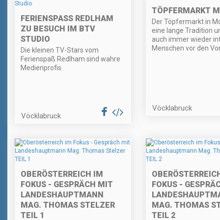
TÖPFERMARKT 
FERIENSPASS REDLHAM Z
Der Töpfermarkt in M
U BESUCH IM BTV S
eine lange Tradition u
TUDIO
auch immer wieder in
Menschen vor den Vo
Die kleinen TV-Stars vom
Ferienspaß Redlham sind wahre
Medienprofis.
Vöcklabruck
Vöcklabruck
OBERÖSTERREICH IM
OBERÖSTERREICH
FOKUS - GESPRÄCH MIT
FOKUS - GESPRÄ
LANDESHAUPTMANN
LANDESHAUPTM
MAG. THOMAS STELZER
MAG. THOMAS S
TEIL 1
TEIL 2