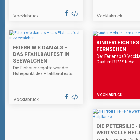
Vöcklabruck
Vöcklabruck
KINDERLEICHTES
FEIERN WIE DAMALS –
FERNSEHEN!
DAS PFAHLBAUFEST IN
Der Ferienspaß Vöckl
SEEWALCHEN
Gast im BTV Studio.
Die Einbaumregatta war der
Höhepunkt des Pfahlbaufests.
Vöcklabruck
Vöcklabruck
DIE PETERSILIE -
WERTVOLLE HEIL
Kräuterexpertin Walt