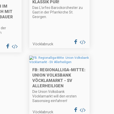
KLASSIK PUR!
 IM
Das L’orfeo Barockorchester zu
CH MIT
Gast in der Pfarrkirche St.
-BAUER
Georgen.
 der
m
Vöcklabruck
FB: REGIONALLIGA-MITTE:
UNION VOLKSBANK
VÖCKLAMARKT - SV
ALLERHEILIGEN
Die Union Volksbank
Vöcklamarkt will den ersten
Saisonsieg einfahren!
Vöcklabruck