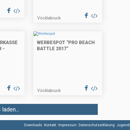
Vöcklabruck
ARKASSE
WERBESPOT "PRO BEACH
 -
BATTLE 2017"
Vöcklabruck
laden...
Downloads
Kontakt
Impressum
Datenschutzerklärung
Jugends