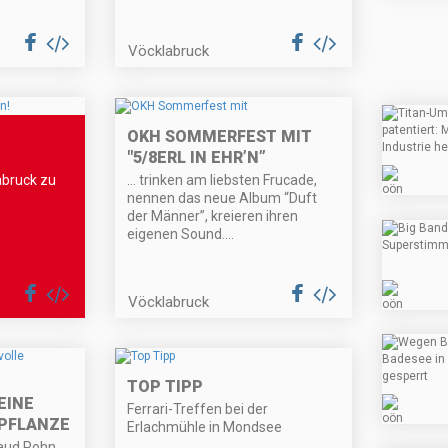
Vöcklabruck
OKH SOMMERFEST MIT
"5/8ERL IN EHR’N”
abruck zu
… trinken am liebsten Frucade,
nennen das neue Album “Duft
der Männer”, kreieren ihren
eigenen Sound….
Vöcklabruck
TOP TIPP
 EINE
Ferrari-Treffen bei der
PFLANZE
Erlachmühle in Mondsee
raud Pohn