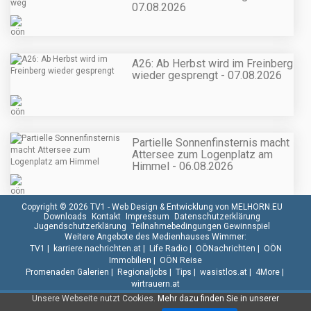
07.08.2026
A26: Ab Herbst wird im Freinberg
wieder gesprengt - 07.08.2026
Partielle Sonnenfinsternis macht
Attersee zum Logenplatz am
Himmel - 06.08.2026
Copyright © 2026 TV1 -
Web Design & Entwicklung von MELHORN.EU
Downloads
Kontakt
Impressum
Datenschutzerklärung
Jugendschutzerklärung
Teilnahmebedingungen Gewinnspiel
Weitere Angebote des Medienhauses Wimmer:
TV1
|
karriere.nachrichten.at
|
Life Radio
|
OÖNachrichten
|
OÖN
Immobilien
|
OÖN Reise
Promenaden Galerien
|
Regionaljobs
|
Tips
|
wasistlos.at
|
4More
|
wirtrauern.at
Unsere Webseite nutzt Cookies.
Mehr dazu finden Sie in unserer