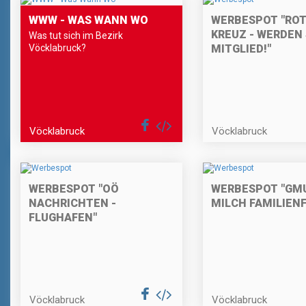
WWW - WAS WANN WO
WERBESPOT "RO
KREUZ - WERDEN 
Was tut sich im Bezirk
Vöcklabruck?
MITGLIED!"
Vöcklabruck
Vöcklabruck
WERBESPOT "OÖ
WERBESPOT "GM
NACHRICHTEN -
MILCH FAMILIEN
FLUGHAFEN"
Vöcklabruck
Vöcklabruck