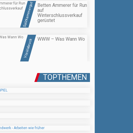
Salzkammergut
Betten Ammerer für Run
auf
Winterschlussverkauf
gerüstet
WWW – Was Wann Wo
Vöcklabruck
TOPTHEMEN