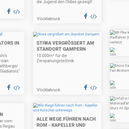
die Jugend den Oldies gezeigt!
Vöcklabruck
ATORS IN
STIWA VERGRÖSSERT AM S
TANDORT GAMPERN
hi’s
10.000m² für die
rcian
Zerspanungstechnik.
Rathberger
 Gladiators”
Vöcklabruck
EN
ALLE WEGE FÜHREN NACH
er vom
ROM - KAPELLER UND
bs Regau