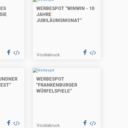
TES
WERBESPOT "WINWIN - 10
SIE
JAHRE
JUBILÄUMSMONAT"
Vöcklabruck
UNDNER
WERBESPOT
FEST"
"FRANKENBURGER
WÜRFELSPIELE"
Vöcklabruck