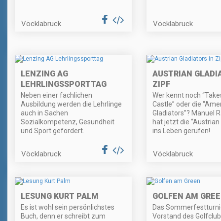
Vöcklabruck
Vöcklabruck
LENZING AG
AUSTRIAN GLADI
LEHRLINGSSPORTTAG
ZIPF
Neben einer fachlichen
Wer kennt noch “Takes
Ausbildung werden die Lehrlinge
Castle” oder die “Ame
auch in Sachen
Gladiators”? Manuel 
Sozialkompetenz, Gesundheit
hat jetzt die “Austrian
und Sport gefördert.
ins Leben gerufen!
Vöcklabruck
Vöcklabruck
LESUNG KURT PALM
GOLFEN AM GRE
Es ist wohl sein persönlichstes
Das Sommerfestturni
Buch, denn er schreibt zum
Vorstand des Golfclu