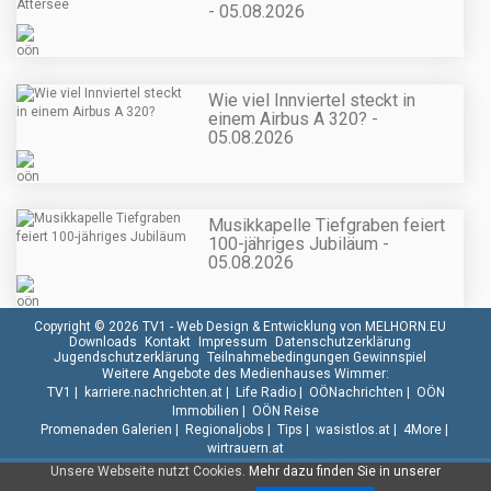
- 05.08.2026
Wie viel Innviertel steckt in
einem Airbus A 320? -
05.08.2026
Musikkapelle Tiefgraben feiert
100-jähriges Jubiläum -
05.08.2026
Copyright © 2026 TV1 -
Web Design & Entwicklung von MELHORN.EU
Downloads
Kontakt
Impressum
Datenschutzerklärung
Jugendschutzerklärung
Teilnahmebedingungen Gewinnspiel
Weitere Angebote des Medienhauses Wimmer:
TV1
|
karriere.nachrichten.at
|
Life Radio
|
OÖNachrichten
|
OÖN
Immobilien
|
OÖN Reise
Promenaden Galerien
|
Regionaljobs
|
Tips
|
wasistlos.at
|
4More
|
wirtrauern.at
Unsere Webseite nutzt Cookies.
Mehr dazu finden Sie in unserer