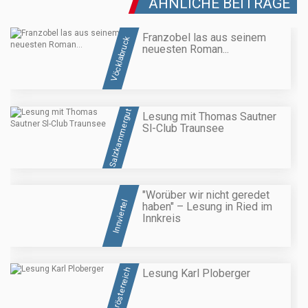
ÄHNLICHE BEITRÄGE
Franzobel las aus seinem
Vöcklabruck
neuesten Roman...
Salzkammergut
Lesung mit Thomas Sautner
Sl-Club Traunsee
"Worüber wir nicht geredet
Innviertel
haben" – Lesung in Ried im
Innkreis
Oberösterreich
Lesung Karl Ploberger