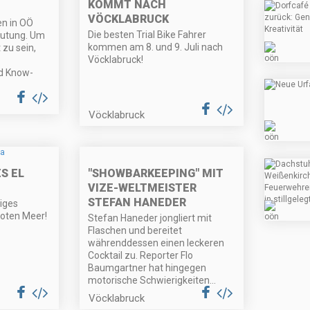
KOMMT NACH
VÖCKLABRUCK
n in OÖ
Die besten Trial Bike Fahrer
eutung. Um
kommen am 8. und 9. Juli nach
 zu sein,
Vöcklabruck!
nd Know-
Vöcklabruck
"SHOWBARKEEPING" MIT
S EL
VIZE-WELTMEISTER
STEFAN HANEDER
tiges
oten Meer!
Stefan Haneder jongliert mit
Flaschen und bereitet
währenddessen einen leckeren
Cocktail zu. Reporter Flo
Baumgartner hat hingegen
motorische Schwierigkeiten...
Vöcklabruck