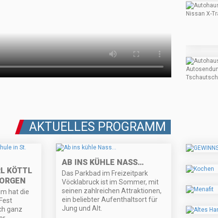
AKTUELLES PROGRAMM
AB INS KÜHLE NASS…
RL KÖTTL
Das Parkbad im Freizeitpark
EORGEN
Vöcklabruck ist im Sommer, mit
seinen zahlreichen Attraktionen,
m hat die
ein beliebter Aufenthaltsort für
Fest
Jung und Alt.
ch ganz