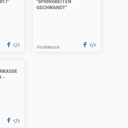
017"
"SPRINGREITEN
GSCHWANDT"
Vöcklabruck
ARKASSE
 -