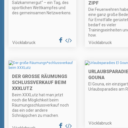
Salzkammergut“ – ein Tag, des
ZIPF
sportlichen Wettkampfes und
Die Feuerwehren habe
des gemeinsamen Netzwerkens.
eine ganz große Bed
für Ernstfälle gerüstet
bedarf es vieler
Trainingseinheiten u
how.
Vöcklabruck
Vöcklabruck
URLAUBSPARADIE
DER GROSSE RÄUMUNGS
GOUNA
SCHLUSSVERKAUF BEIM
El Gouna, ein einzigar
XXXLUTZ
Urlaubsparadies am R
Beim XXXLutz hat man jetzt
noch die Möglichkeit beim
Räumungsschlussverkauf noch
das ein oder andere
Schnäppchen zu machen.
Vöcklabruck
Vöcklabruck