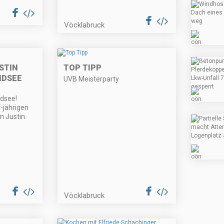
Vöcklabruck
USTIN
TOP TIPP
NDSEE
UVB Meisterparty
dsee!
-jährigen
n Justin
Vöcklabruck