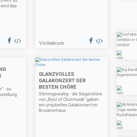
 Event zu
 wird das
Vöcklabruck
NG
GLANZVOLLES
S
GALAKONZERT DER
BESTEN CHÖRE
" - so
Stimmgewaltig - die Siegerchöre
usstellung
von „Best of Chormusik“ gaben
r
ein umjubeltes Galakonzert im
n
Brucknerhaus.