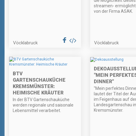
die Möglichkeit dieses
streamen- ermöglicht
von der Firma ASAK.
Vöcklabruck
Vöcklabruck
DEKOAUSSTELLU
BTV
"MEIN PERFEKTE
GARTENSCHAUKÜCHE
DINNER"
KREMSMÜNSTER:
"Mein perfektes Dinner
HEIMISCHE KRÄUTER
lautet der Titel der A
im Feigenhaus auf de
In der BTV Gartenschauküche
Landesgartenschau i
werden regionale und saisonale
Kremsmünster.
Lebensmittel verarbeitet.