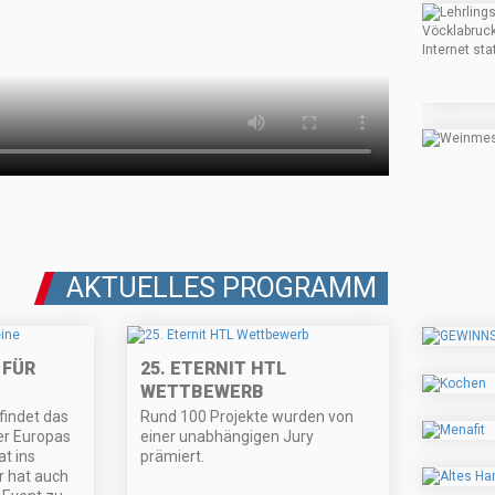
AKTUELLES PROGRAMM
 FÜR
25. ETERNIT HTL
WETTBEWERB
findet das
Rund 100 Projekte wurden von
er Europas
einer unabhängigen Jury
at ins
prämiert.
r hat auch