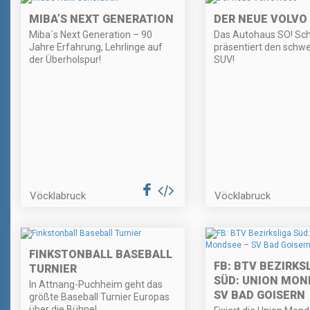
MIBA’S NEXT GENERATION
DER NEUE VOLVO
Miba´s Next Generation – 90
Das Autohaus SO! Sch
Jahre Erfahrung, Lehrlinge auf
präsentiert den schw
der Überholspur!
SUV!
Vöcklabruck
Vöcklabruck
FINKSTONBALL BASEBALL
FB: BTV BEZIRKS
TURNIER
SÜD: UNION MON
In Attnang-Puchheim geht das
SV BAD GOISERN
größte Baseball Turnier Europas
über die Bühne!