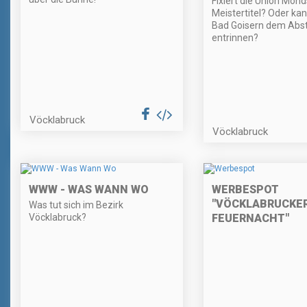
Fixiert die Union Mon
Meistertitel? Oder ka
Bad Goisern dem Abst
entrinnen?
Vöcklabruck
Vöcklabruck
WWW - WAS WANN WO
WERBESPOT
"VÖCKLABRUCKE
Was tut sich im Bezirk
Vöcklabruck?
FEUERNACHT"