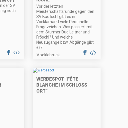
dsee den
nn der SV
Vor der letzten
ieg noch
Meisterschaftsrunde gegen den
SV Bad Ischl gibt es in
Vöcklamarkt viele Personelle
Fragezeichen. Was passiert mit
dem Stürmer Duo Leitner und
Fröschl? Und welche
Neuzugänge bzw. Abgänge gibt
es?
Vöcklabruck
WERBESPOT "FÊTE
R
BLANCHE IM SCHLOSS
ORT"