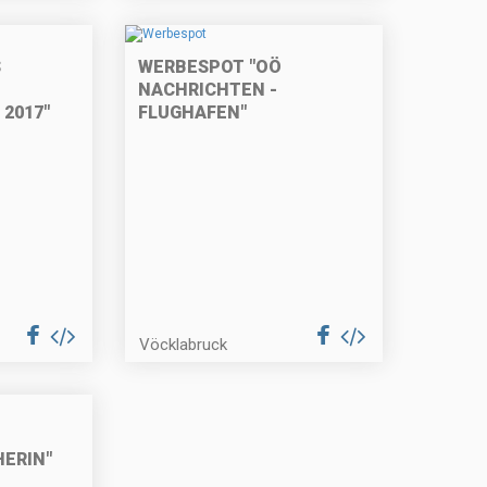
S
WERBESPOT "OÖ
NACHRICHTEN -
2017"
FLUGHAFEN"
Vöcklabruck
ERIN"