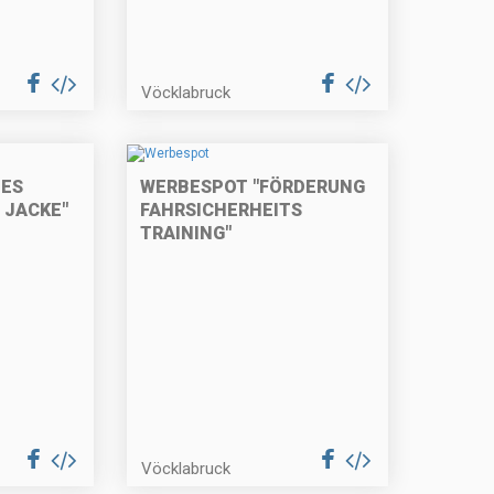
Vöcklabruck
TES
WERBESPOT "FÖRDERUNG
E JACKE"
FAHRSICHERHEITS
TRAINING"
Vöcklabruck