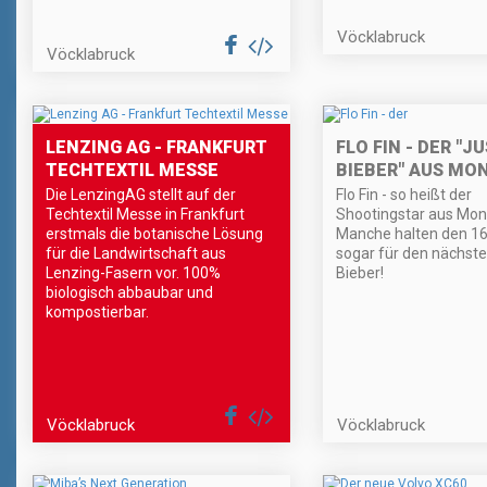
Vöcklabruck
Vöcklabruck
LENZING AG - FRANKFURT
FLO FIN - DER "J
TECHTEXTIL MESSE
BIEBER" AUS MO
Die LenzingAG stellt auf der
Flo Fin - so heißt der
Techtextil Messe in Frankfurt
Shootingstar aus Mon
erstmals die botanische Lösung
Manche halten den 16
für die Landwirtschaft aus
sogar für den nächste
Lenzing-Fasern vor. 100%
Bieber!
biologisch abbaubar und
kompostierbar.
Vöcklabruck
Vöcklabruck