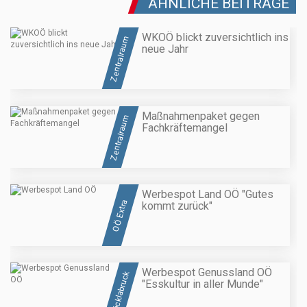
ÄHNLICHE BEITRÄGE
WKOÖ blickt zuversichtlich ins
Zentralraum
neue Jahr
Maßnahmenpaket gegen
Zentralraum
Fachkräftemangel
Werbespot Land OÖ "Gutes
OÖ Extra
kommt zurück"
Werbespot Genussland OÖ
Vöcklabruck
"Esskultur in aller Munde"