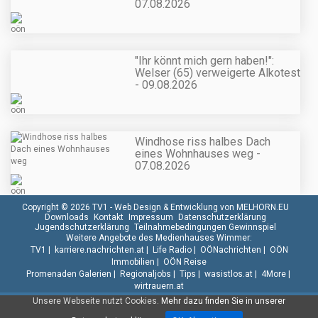
07.08.2026
"Ihr könnt mich gern haben!":
Welser (65) verweigerte Alkotest
- 09.08.2026
Windhose riss halbes Dach
eines Wohnhauses weg -
07.08.2026
Copyright © 2026 TV1 -
Web Design & Entwicklung von MELHORN.EU
Downloads
Kontakt
Impressum
Datenschutzerklärung
Jugendschutzerklärung
Teilnahmebedingungen Gewinnspiel
Weitere Angebote des Medienhauses Wimmer:
TV1
|
karriere.nachrichten.at
|
Life Radio
|
OÖNachrichten
|
OÖN
Immobilien
|
OÖN Reise
Promenaden Galerien
|
Regionaljobs
|
Tips
|
wasistlos.at
|
4More
|
wirtrauern.at
Unsere Webseite nutzt Cookies.
Mehr dazu finden Sie in unserer