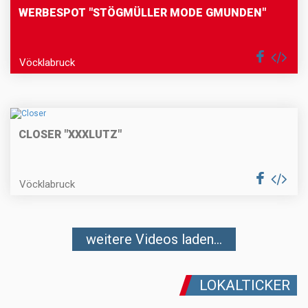
WERBESPOT "STÖGMÜLLER MODE GMUNDEN"
Vöcklabruck
CLOSER "XXXLUTZ"
Vöcklabruck
weitere Videos laden...
LOKALTICKER