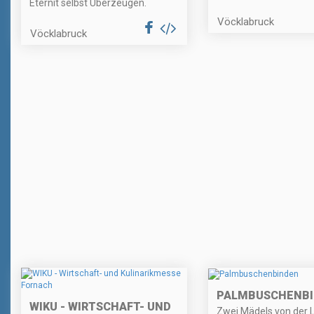
Eternit selbst Überzeugen.
Vöcklabruck
Vöcklabruck
PALMBUSCHENB
WIKU - WIRTSCHAFT- UND
Zwei Mädels von der 