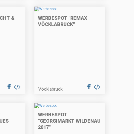
CHT &
WERBESPOT "REMAX
VÖCKLABRUCK"
Vöcklabruck
V
WERBESPOT
UES
"GEORGIMARKT WILDENAU
2017"