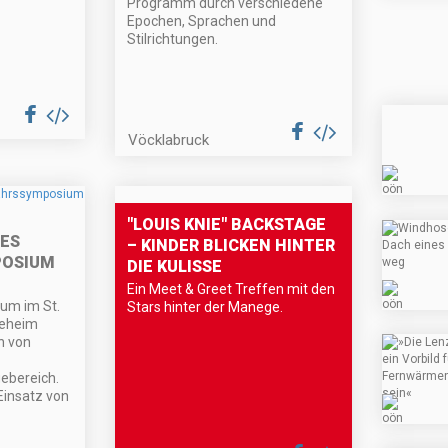
Programm durch verschiedene
Epochen, Sprachen und
Stilrichtungen.
Vöcklabruck
"LOUIS KNIE" BACKSTAGE
ES
– KINDER BLICKEN HINTER
POSIUM
DIE KULISSE
Ein Meet & Greet Treffen mit den
um im St.
Stars hinter der Manege.
geheim
n von
ebereich.
 Einsatz von