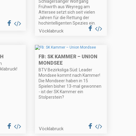
Schlagersänger Wolfgang
Frühwirth aus Weyregg am
Attersee setzt sich seit vielen
Jahren für die Rettung der
hochintelligenten Spezies ein.
Vöcklabruck
SH
FB: SK KAMMER – UNION
MONDSEE
m
klabruck!
BTV Bezirksliga Süd: Leader
Mondsee kommt nach Kammer!
Die Mondseer haben in 15
Spielen bisher 13-mal gewonnen
- ist der SK Kammer ein
Stolperstein?
Vöcklabruck