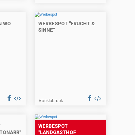
N WO
WERBESPOT "FRUCHT &
SINNE"
Vöcklabruck
V
WERBESPOT
TONARR"
"LANDGASTHOF