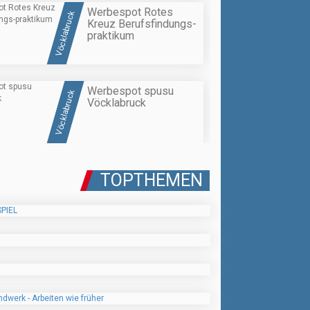
Werbespot Rotes
Vöcklabruck
Kreuz Berufsfindungs-
praktikum
Werbespot spusu
Vöcklabruck
Vöcklabruck
TOPTHEMEN