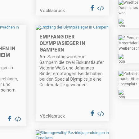
Vöcklabruck
EMPFANG DER
OLYMPIASIEGER IN
EN IN
GAMPERN
HEIM
Am Samstag wurden in
Gampern die zwei Eiskunstläufer
rgen in
Victoria Weiß und Johannes
Binder empfangen. Beide haben
seebläser,
bei den Special Olympics je eine
er und
Goldmedaille gewonnen!
t seinem
Vöcklabruck