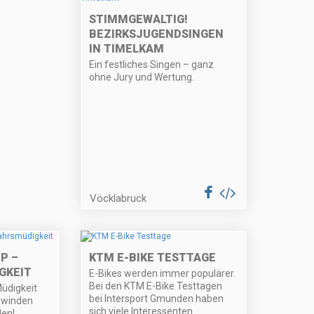
STIMMGEWALTIG!
BEZIRKSJUGENDSINGEN
IN TIMELKAM
Ein festliches Singen – ganz
ohne Jury und Wertung.
Vöcklabruck
P –
KTM E-BIKE TESTTAGE
GKEIT
E-Bikes werden immer populärer.
Bei den KTM E-Bike Testtagen
Müdigkeit
bei Intersport Gmunden haben
rwinden
sich viele Interessenten
den!