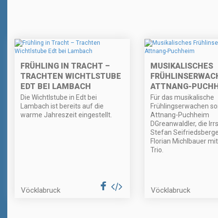
FRÜHLING IN TRACHT –
MUSIKALISCHES
TRACHTEN WICHTLSTUBE
FRÜHLINSERWACH
EDT BEI LAMBACH
ATTNANG-PUCH
Die Wichtlstube in Edt bei
Für das musikalische
Lambach ist bereits auf die
Frühlingserwachen so
warme Jahreszeit eingestellt.
Attnang-Puchheim
DGreanwaldler, die Irr
Stefan Seifriedsberg
Florian Michlbauer mi
Trio.
Vöcklabruck
Vöcklabruck