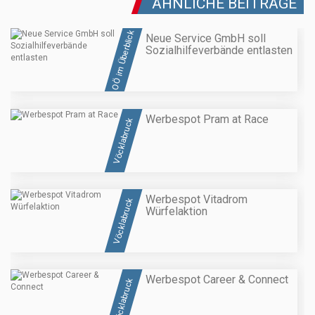
ÄHNLICHE BEITRÄGE
OÖ im Überblick
Neue Service GmbH soll
Sozialhilfeverbände entlasten
Werbespot Pram at Race
Vöcklabruck
Werbespot Vitadrom
Vöcklabruck
Würfelaktion
Werbespot Career & Connect
Vöcklabruck