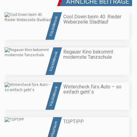
ÄHNLICHE BEITRÄGE
Cool Down beim 40. Rieder
Vöcklabruck
Weberzeile Stadtlauf
Regauer Kino bekommt
Vöcklabruck
modernste Tanzschule
Wintercheck fürs Auto – so
Vöcklabruck
einfach geht´s
TOPTIPP
Zentralraum