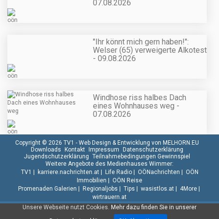
07.08.2026
"Ihr könnt mich gern haben!":
Welser (65) verweigerte Alkotest
- 09.08.2026
Windhose riss halbes Dach
eines Wohnhauses weg -
07.08.2026
Copyright © 2026 TV1 -
Web Design & Entwicklung von MELHORN.EU
Downloads
Kontakt
Impressum
Datenschutzerklärung
Jugendschutzerklärung
Teilnahmebedingungen Gewinnspiel
Weitere Angebote des Medienhauses Wimmer:
TV1
|
karriere.nachrichten.at
|
Life Radio
|
OÖNachrichten
|
OÖN
Immobilien
|
OÖN Reise
Promenaden Galerien
|
Regionaljobs
|
Tips
|
wasistlos.at
|
4More
|
wirtrauern.at
Unsere Webseite nutzt Cookies.
Mehr dazu finden Sie in unserer