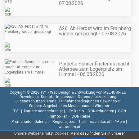
07.08.2026
A26: Ab Herbst wird im Freinberg
wieder gesprengt - 07.08.2026
Partielle Sonnenfinsternis macht
Attersee zum Logenplatz am
Himmel - 06.08.2026
Copyright © 2026 TV1 -
Web Design & Entwicklung von MELHORN.EU
Downloads
Kontakt
Impressum
Datenschutzerklärung
Jugendschutzerklärung
Teilnahmebedingungen Gewinnspiel
Weitere Angebote des Medienhauses Wimmer:
TV1
|
karriere.nachrichten.at
|
Life Radio
|
OÖNachrichten
|
OÖN
Immobilien
|
OÖN Reise
Promenaden Galerien
|
Regionaljobs
|
Tips
|
wasistlos.at
|
4More
|
wirtrauern.at
Unsere Webseite nutzt Cookies.
Mehr dazu finden Sie in unserer