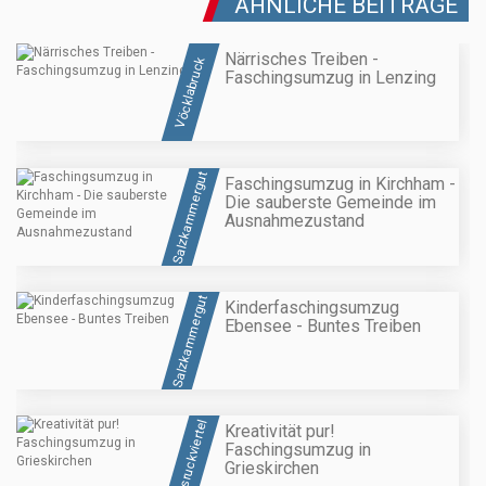
ÄHNLICHE BEITRÄGE
Närrisches Treiben -
Vöcklabruck
Faschingsumzug in Lenzing
Salzkammergut
Faschingsumzug in Kirchham -
Die sauberste Gemeinde im
Ausnahmezustand
Salzkammergut
Kinderfaschingsumzug
Ebensee - Buntes Treiben
Hausruckviertel
Kreativität pur!
Faschingsumzug in
Grieskirchen