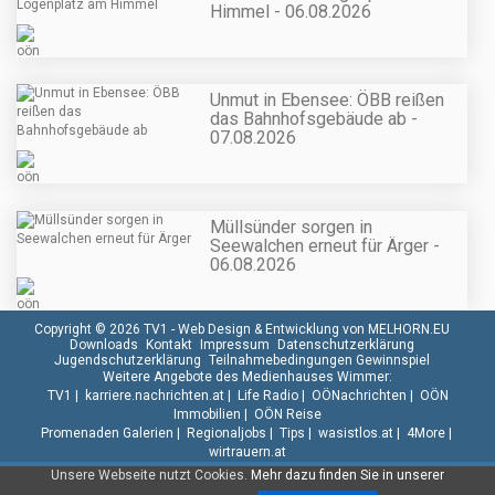
Himmel - 06.08.2026
Unmut in Ebensee: ÖBB reißen
das Bahnhofsgebäude ab -
07.08.2026
Müllsünder sorgen in
Seewalchen erneut für Ärger -
06.08.2026
Copyright © 2026 TV1 -
Web Design & Entwicklung von MELHORN.EU
Downloads
Kontakt
Impressum
Datenschutzerklärung
Jugendschutzerklärung
Teilnahmebedingungen Gewinnspiel
Weitere Angebote des Medienhauses Wimmer:
TV1
|
karriere.nachrichten.at
|
Life Radio
|
OÖNachrichten
|
OÖN
Immobilien
|
OÖN Reise
Promenaden Galerien
|
Regionaljobs
|
Tips
|
wasistlos.at
|
4More
|
wirtrauern.at
Unsere Webseite nutzt Cookies.
Mehr dazu finden Sie in unserer