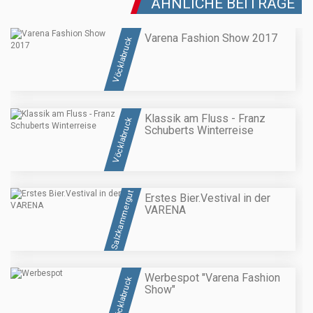
ÄHNLICHE BEITRÄGE
Varena Fashion Show 2017
Vöcklabruck
Klassik am Fluss - Franz
Vöcklabruck
Schuberts Winterreise
Salzkammergut
Erstes Bier.Vestival in der
VARENA
Werbespot "Varena Fashion
Vöcklabruck
Show"