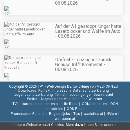
06.08.2026
Auf der A1 gestoppt: Ungar hatte
Laserblocker und Waffe im Auto
- 06.08.2026
Dorfcafé Lenzing ist zurück:
Genuss trifft Kreativität -
06.08.2026
Copyright © 2026 TV1 -
Web Design & Entwicklung von MELHORN.EU
Downloads
Kontakt
Impressum
Datenschutzerklärung
Jugendschutzerklärung
Teilnahmebedingungen Gewinnspiel
Weitere Angebote des Medienhauses Wimmer:
TV1
|
karriere.nachrichten.at
|
Life Radio
|
OÖNachrichten
|
OÖN
Immobilien
|
OÖN Reise
Promenaden Galerien
|
Regionaljobs
|
Tips
|
wasistlos.at
|
4More
|
wirtrauern.at
Unsere Webseite nutzt Cookies.
Mehr dazu finden Sie in unserer