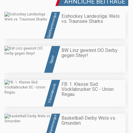
ÄHNLICHE BEITRÄGE
Salzkammergut
Eishockey Landesliga: Wels
vs. Traunsee Sharks
BW Linz gewinnt OÖ Derby
gegen Steyr!
Sport
FB: 1. Klasse Süd:
Vöcklabruck
Vöcklabrucker SC - Union
Regau
Salzkammergut
Basketball Derby Wels vs.
Gmunden