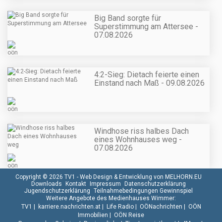
Big Band sorgte für
Superstimmung am Attersee -
07.08.2026
4:2-Sieg: Dietach feierte einen
Einstand nach Maß - 09.08.2026
Windhose riss halbes Dach
eines Wohnhauses weg -
07.08.2026
Copyright © 2026 TV1 -
Web Design & Entwicklung von MELHORN.EU
Downloads
Kontakt
Impressum
Datenschutzerklärung
Jugendschutzerklärung
Teilnahmebedingungen Gewinnspiel
Weitere Angebote des Medienhauses Wimmer:
TV1
|
karriere.nachrichten.at
|
Life Radio
|
OÖNachrichten
|
OÖN
Immobilien
|
OÖN Reise