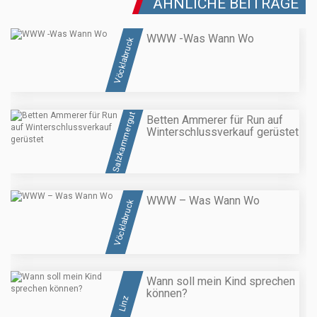
ÄHNLICHE BEITRÄGE
WWW -Was Wann Wo
Vöcklabruck
Salzkammergut
Betten Ammerer für Run auf
Winterschlussverkauf gerüstet
WWW – Was Wann Wo
Vöcklabruck
Wann soll mein Kind sprechen
können?
Linz